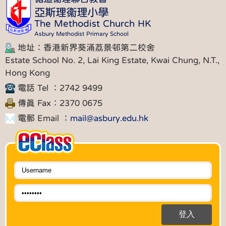
亞斯理衞理小學
The Methodist Church HK
Asbury Methodist Primary School
地址：香港新界葵涌荔景邨第二校舍
Estate School No. 2, Lai King Estate, Kwai Chung, N.T.,
Hong Kong
電話 Tel ：2742 9499
傳真 Fax：2370 0675
電郵 Email ：
mail@asbury.edu.hk