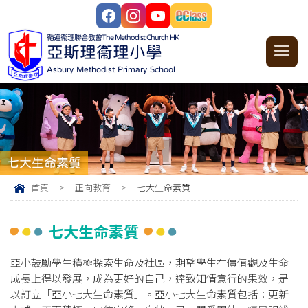
循道衞理聯合教會
The Methodist Church HK
亞斯理衞理小學
Asbury Methodist Primary School
七大生命素質
首頁
>
正向教育
>
七大生命素質
七大生命素質
亞小鼓勵學生積極探索生命及社區，期望學生在價值觀及生命
成長上得以發展，成為更好的自己，達致知情意行的果效，是
以訂立「亞小七大生命素質」。亞小七大生命素質包括：更新