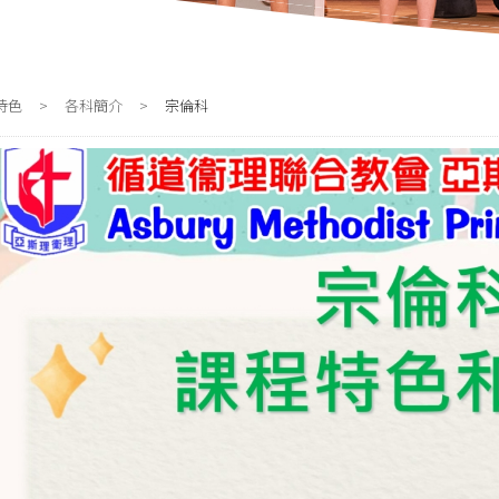
特色
>
各科簡介
>
宗倫科