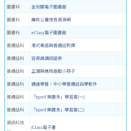
圖書科
金悅閣電子圖書館
圖書科
廉政公署德育資源網
圖書科
eClass電子圖書館
普通話科
港式粵語與普通話對譯
普通話科
容易誤讀詞語表
普通話科
正讀與應用遊戲小冊子
普通話科
通達學普：中小學普通話自學軟件
普通話科
「bpmf 樂趣多」學習套(一)
普通話科
「bpmf 樂趣多」學習套(二)
資訊科技
iClass電子書