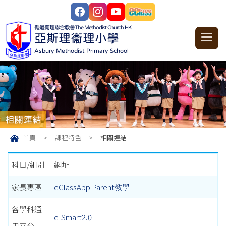
循道衞理聯合教會
The Methodist Church HK
亞斯理衞理小學
Asbury Methodist Primary School
相關連結
首頁
>
課程特色
>
相關連結
科目/組別
網址
家長專區
eClassApp Parent教學
各學科通
e-Smart2.0
用平台