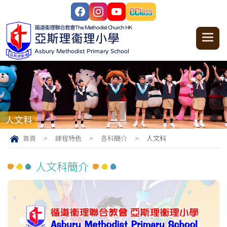
循道衞理聯合教會
The Methodist Church HK
亞斯理衞理小學
Asbury Methodist Primary School
人文科
首頁
>
課程特色
>
各科簡介
>
人文科
人文科簡介