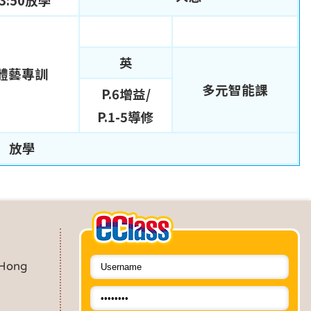
3:50放學
英
體藝專訓
多元智能課
P.6增益/
P.1-5導修
放學
 Hong