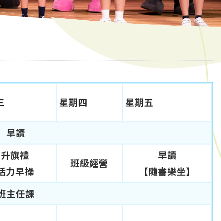
三
星期四
星期五
早讀
升旗禮
早讀
班級經營
活力早操
【隨書樂坐】
班主任課