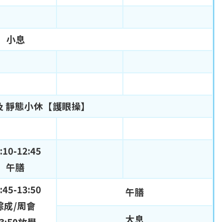
小息
eak及 靜態小休【護眼操】
:10-12:45
午膳
:45-13:50
午膳
綜成/周會
大息