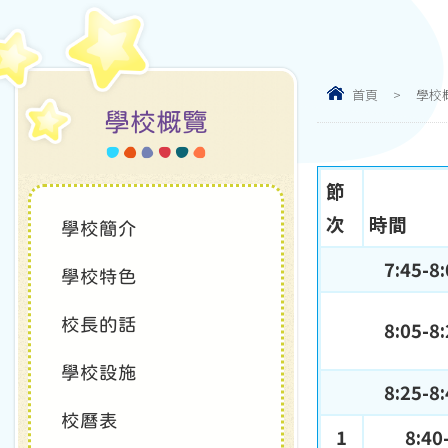
首頁
>
學校
學校概覽
節
次
時間
學校簡介
7:45-8
學校特色
校長的話
8:05-8
學校設施
8:25-8
校曆表
1
8:40