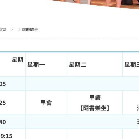
概覽
>
上課時間表
星期
星期一
星期二
星期
:05
早讀
:25
早會
【隨書樂坐】
:40
-9:15