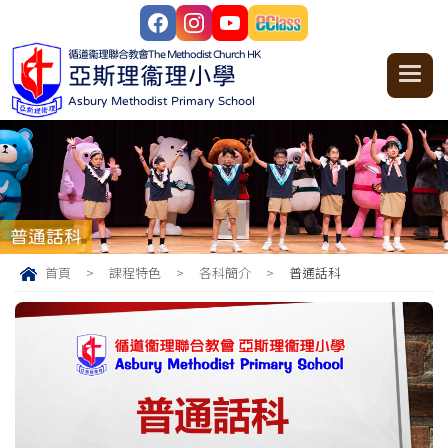
循道衞理聯合教會
The Methodist Church HK
亞斯理衞理小學
Asbury Methodist Primary School
普通話科
首頁
>
課程特色
>
各科簡介
>
普通話科