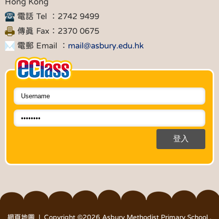
Hong Kong
電話 Tel ：2742 9499
傳真 Fax：2370 0675
電郵 Email ：
mail@asbury.edu.hk
網頁地圖
| Copyright ©
2026 Asbury Methodist Primary School .