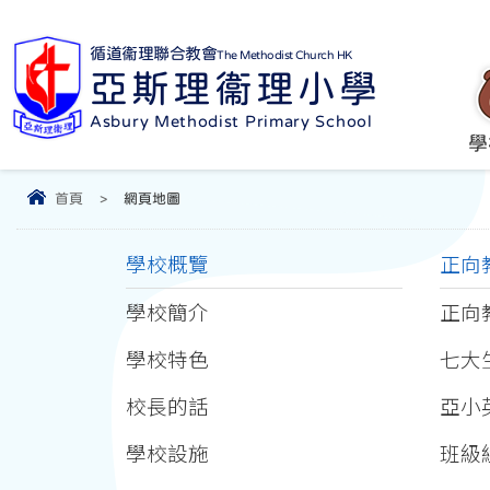
循道衞理聯合教會
The Methodist Church HK
亞斯理衞理小學
Asbury Methodist Primary School
學
首頁
>
網頁地圖
學校概覽
正向
學校簡介
正向
學校特色
七大
校長的話
亞小
學校設施
班級