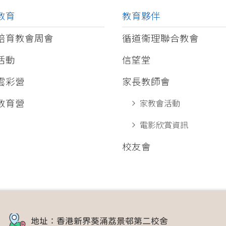
教育
教育夥伴
培育教會周會
循道衞理聯合教會
活動
信望堂
雲彩營
家長教師會
教育營
家教會活動
電影欣賞資訊
校友會
地址：香港新界葵涌荔景邨第二校舍