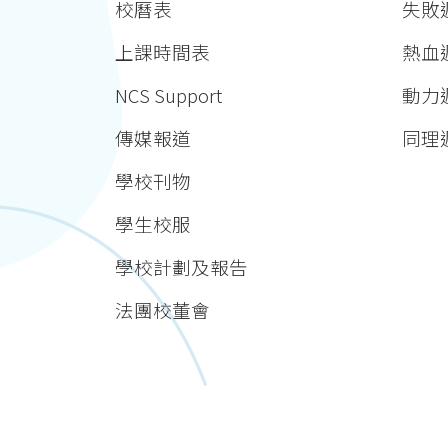
校曆表
失敗週 
上課時間表
熱血
NCS Support
動力
傳媒報道
同理週 
學校刊物
學生校服
學校計劃及報告
法團校董會