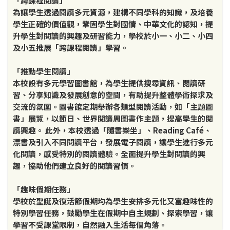
「跨課程閱讀」
為讓學生透過閱讀多元資源，建構不同學科的知識，及培養
學生正確的價值觀，鞏固學生對國情、中華文化的認知，提
升學生對閱讀的興趣及研習能力，學校於小一、小二、小四
及小五推展「跨課程閱讀」學習。
「推動學生閱讀」
本校設有多元學習圖書館，為學生提供搜尋資訊、閲讀研
習、分享知識及發展創意的空間，有助提升整體學術探求及
交流的氛圍。圖書館定期舉辦各類型閱讀活動，如「主題圖
書」展覽，以節日、世界閱讀周圖書作主題，提高學生的閱
讀興趣。 此外，本校透過「隨書樂坐」、Reading Café、
漂書及引入不同閱讀平台，發展電子閱讀，讓學生進行多元
化閱讀，感受特別的閱讀體驗。全面提升學生對閱讀的興
趣，協助他們建立良好的閱讀習慣。
「趣味假期任務」
學校於聖誕及復活節假期均為學生安排多元化又富趣味性的
特別學習任務，鼓勵學生在假期中自主規劃、探索學習，讓
學習不受課堂限制，自然融入生活每個角落。