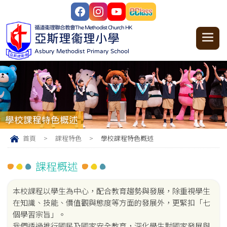
循道衞理聯合教會
The Methodist Church HK
亞斯理衞理小學
Asbury Methodist Primary School
學校課程特色概述
首頁
>
課程特色
>
學校課程特色概述
課程概述
本校課程以學生為中心，配合教育趨勢與發展，除重視學生
在知識、技能、價值觀與態度等方面的發展外，更緊扣「七
個學習宗旨」。
我們透過推行國民及國家安全教育，深化學生對國家發展與