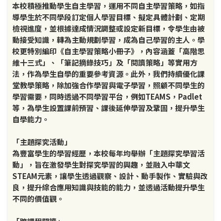
本校積極推動學生自主學習，運用不同自主學習策略，如指
導學生於不同學段訂定個人學習目標、擬定具體計劃、定期
檢視進度，並根據達成情況調整或設定新目標，令學生由被
動接受知識，轉為主動規劃學習，成為自己學習的主人。學
校更特別編印《自主學習策略小冊子》，內容涵蓋「高階思
維十三式」、「筆記摘錄技巧」及「閱讀策略」等實用方
法，作為學生自學的重要參考資源。此外，我們持續優化課
堂教學策略，除加強合作學習與電子學習，照顧不同學生的
學習需要，同時透過不同學習平台，例如TEAMS，Padlet
等，為學生設置課前預習、課後延伸學習及鞏固，提升學生
自學能力。
「主題探究活動」
為豐富學生的學習經歷，本校每年均舉辦「主題探究學習活
動」，旨在激發學生對探究學習的興趣，並融入中華文
STEAM元素，讓學生透過觀察、設計、動手製作、實驗與改
良，提升綜合應用知識與技能的能力，並透過活動提升學生
不同的價值觀。