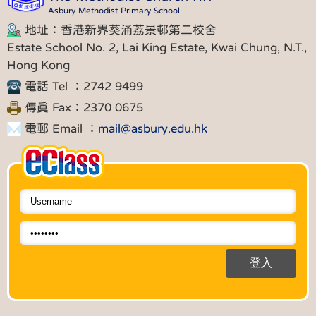
Asbury Methodist Primary School
地址：香港新界葵涌荔景邨第二校舍
Estate School No. 2, Lai King Estate, Kwai Chung, N.T.,
Hong Kong
電話 Tel ：2742 9499
傳真 Fax：2370 0675
電郵 Email ：
mail@asbury.edu.hk