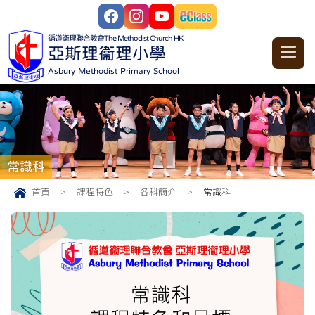
循道衞理聯合教會
The Methodist Church HK
亞斯理衞理小學
Asbury Methodist Primary School
常識科
首頁
>
課程特色
>
各科簡介
>
常識科