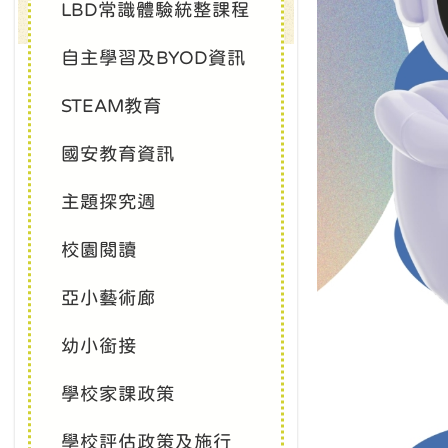
LBD常識體驗統整課程
自主學習及BYOD資訊
STEAM教育
國安教育資訊
主題探究週
校園閱讀
亞小藝術廊
幼小銜接
學校家課政策
學校評估政策及施行