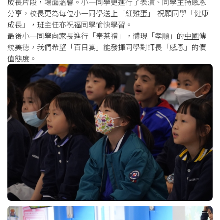
成長片段，場面溫馨。小一同學更進行了表演、同學主持感恩
分享，校長更為每位小一同學送上「紅雞蛋」-祝願同學「健康
成長」，班主任亦祝福同學愉快學習。
最後小一同學向家長進行「奉茶禮」，體現「孝順」的
中國
傳
統美德，我們希望「百日宴」能發揮同學對師長「感恩」的價
值態度。