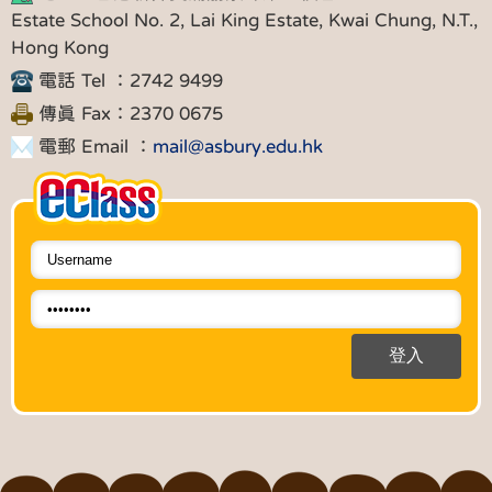
Estate School No. 2, Lai King Estate, Kwai Chung, N.T.,
Hong Kong
電話 Tel ：2742 9499
傳真 Fax：2370 0675
電郵 Email ：
mail@asbury.edu.hk