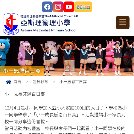
循道衞理聯合教會
The Methodist Church HK
亞斯理衞理小學
Asbury Methodist Primary School
小一感恩百日宴
首頁
>
體驗教育
>
小一感恩百日宴
小一成長感恩百日宴
12月4日是小一同學加入亞小大家庭100日的大日子，學校為小
一同學舉辦了「小一成長感恩百日宴」。活動邀請小一家長到
校一同分享這份喜悅。
當日活動內容豐富，校長與家長們一起觀看了小一同學在校的