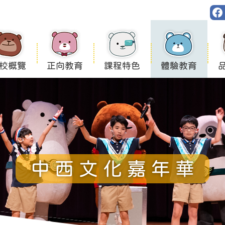
校概覽
正向教育
課程特色
體驗教育
中西文化嘉年華