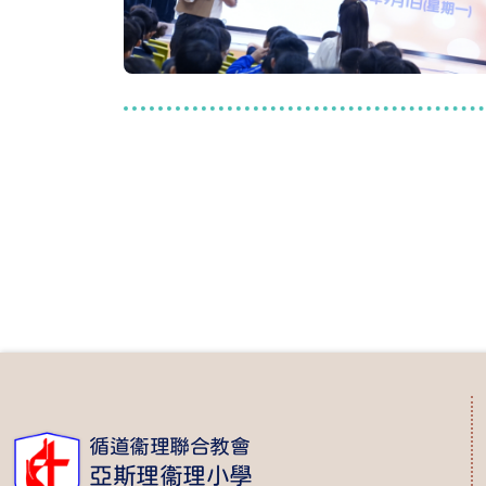
循道衞理聯合教會
亞斯理衞理小學