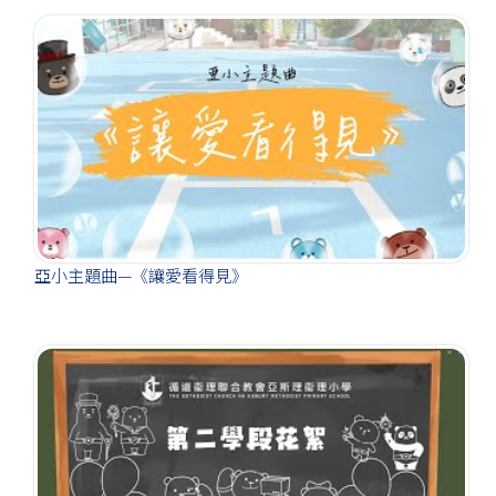
亞小主題曲—《讓愛看得見》