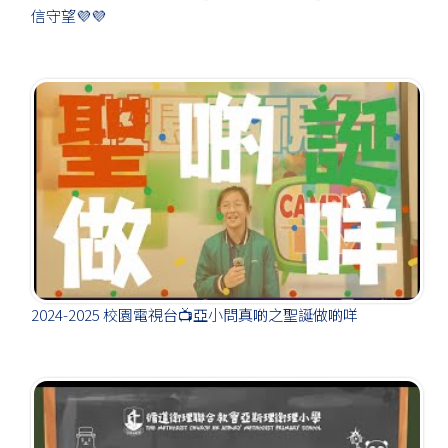
信守望💜💜
2024-2025 校園電視台📺亞小問真啲之聖誕做啲咩